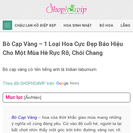
CHẬU LAN HỒ ĐIỆP ĐẸP
HOA SINH NHẬT
BÓ HOA
LẴNG 
Bò Cạp Vàng – 1 Loại Hoa Cực Đẹp Báo Hiệu
Cho Một Mùa Hè Rực Rỡ, Chói Chang
Bò cạp vàng có tên tiếng anh là Indian laburnum
Theo dõi SHOPHOAVIP trên
Mục lục
[Ẩn/Hiện]
Bò Cạp Vàng
– hoa của thời khắc giao mùa mang những
ý nghĩa vô cùng đáng yêu. Cứ vào độ cuối hè, người ta lại
bất chợt nhìn thấy một góc trời trên đường vàng rực rỡ.