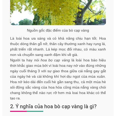
Nguồn gốc đặc điểm của bò cạp vàng
Là loài hoa ưa sáng và có khả năng chịu hạn tốt. Hoa
thuộc dòng thân gỗ nỡ, thân cây thường xanh hay rụng lá,
phất triển rất nhanh. Lá kép mọc đối nhau, có màu xanh
non và chuyển sang xanh đậm khi về già.
Người ta hay nói
hoa bọ cạp vàng
là loài hoa báo hiệu
thời khắc giao mùa bởi vì loài hoa nay nở vào đúng những
ngày cuối tháng 3 với sự giao thoa giữa cái nắng gay gắt
của ngày hè và cái không khí hơi dịu ngọt của mùa xuân.
Hoa nở kéo dài đến cuối hè gần sang thu, cả một mùa hè
sôi động sắc vàng của hoa hòa cũng mùa nắng vàng chói
chang không thể nào rực rỡ hơn mà loai hoa khác có thể
tạo ra.
2. Ý nghĩa của hoa bò cạp vàng là gì?