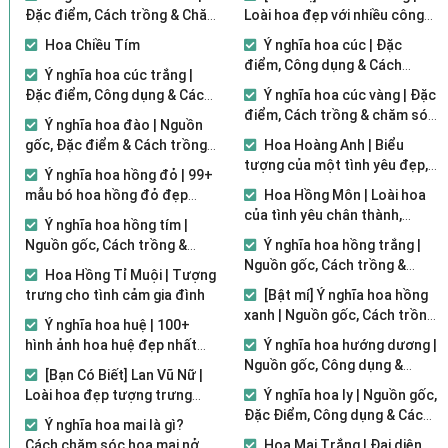
Đặc điểm, Cách trồng & Chăm
Loài hoa đẹp với nhiều công
sóc đơn giản
dụng tuyệt vời
Hoa Chiều Tím
Ý nghĩa hoa cúc | Đặc
điểm, Công dụng & Cách
Ý nghĩa hoa cúc trắng |
trồng đơn giản
Đặc điểm, Công dụng & Cách
Ý nghĩa hoa cúc vàng | Đặc
trồng đơn giản
điểm, Cách trồng & chăm sóc
Ý nghĩa hoa đào | Nguồn
đơn giản
gốc, Đặc điểm & Cách trồng
Hoa Hoàng Anh | Biểu
đơn giản
tượng của một tình yêu đẹp,
Ý nghĩa hoa hồng đỏ | 99+
chân thành
mẫu bó hoa hồng đỏ đẹp
Hoa Hồng Môn | Loài hoa
nhất 2021
của tình yêu chân thành,
Ý nghĩa hoa hồng tím |
không gian dối
Nguồn gốc, Cách trồng &
Ý nghĩa hoa hồng trắng |
Chăm sóc [Hình ảnh đẹp]
Nguồn gốc, Cách trồng &
Hoa Hồng Tỉ Muội | Tượng
Chăm sóc đơn giản
trưng cho tình cảm gia đình
[Bật mí] Ý nghĩa hoa hồng
xanh | Nguồn gốc, Cách trồng
Ý nghĩa hoa huệ | 100+
& Chăm sóc
hình ảnh hoa huệ đẹp nhất
Ý nghĩa hoa hướng dương |
2021
Nguồn gốc, Công dụng &
[Bạn Có Biết] Lan Vũ Nữ |
Cách trồng
Loài hoa đẹp tượng trưng
Ý nghĩa hoa ly | Nguồn gốc,
cho sự may mắn
Đặc Điểm, Công dụng & Cách
Ý nghĩa hoa mai là gì?
trồng
Cách chăm sóc hoa mai nở
Hoa Mai Trắng | Đại diện