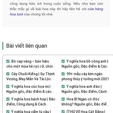
công dụng hữu ích trong cuộc sống. Nếu như bạn còn
thắc mắc gì về loài hoa này thì hãy liên hệ với
cửa hàng
hoa tươi
của chúng tôi nhé.
Bài viết liên quan
Bò cạp vàng – báo hiệu
Ý nghĩa hoa bồ công anh |
cho một mùa hè rực rỡ, chói
Nguồn gốc, Đặc điểm & Cách
chang
trồng đơn giản
Cây Chuối Kiểng | Sự Thịnh
99+ mẫu cây kim ngân
Vượng, May Mắn Và Tài Lộc
phong thủy ý tưởng mới 2021
Ý nghĩa hoa cúc họa mi |
Ý nghĩa hoa anh đào |
Nguồn gốc, đặc điểm & cách
Nguồn gốc, Đặc điểm, Cách
trồng đơn giản
trồng & Chăm sóc
Ý nghĩa hoa bách hợp | Đặc
Hoa Bỉ Ngạn có độc
điểm, Công dụng & Cách
không? Nguồn gốc, Đặc điểm
trồng đơn giản
& Cách trồng
Ý nghĩa hoa cẩm tú cầu |
[THÚ VỊ] Hoa Cát Đằng |