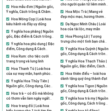
đẹp vào ngày Tết
cho người quân tử liêm minh,
Hoa mẫu đơn | Nguồn gốc,
chính trực
Ý nghĩa, Cách trồng & Chăm
Hoa Mộc Trà | Mang vẻ
sóc đơn giản
đẹp mộc mạc, hương thơm
Hoa Móng Cọp | Loài hoa
dịu nhẹ say đắm lòng người
kiêu hãnh và đầy uy dũng
Dạ Ngọc Minh Châu | Loài
hoa của tài lộc, may mắn
Ý nghĩa hoa phăng | Nguồn
gốc, Đặc điểm & Cách trồng
Hoa Phong Lữ | Tượng
đơn giản
trưng cho một tình bạn chân
Ý nghĩa hoa phù dung | Đặc
thành
điểm, Công dụng & Cách
Ý nghĩa Hoa Quỳnh | Nguồn
trồng đơn giản
gốc, Công dụng & Cách trồng
Hoa Rum: cho tiệc cưới
đơn giản
trang trọng và lung linh
Ý nghĩa Hoa Thạch Thảo |
Nguồn gốc, Đặc điểm, Cách
Hoa Thanh Tú | Loài hoa
trồng & Chăm sóc
của sự may mắn, hạnh phúc
Hoa thiên điểu – loài hoa
và thành công
dành tặng quý ông thành đạt
Ý nghĩa Hoa Thủy Tiên |
Nguồn gốc, Công dụng, Cách
Ý nghĩa hoa Tigon | Nguồn
trồng & Chăm sóc
gốc, Công dụng & Cách trồng
Hoa trà – có đỏ mà không
đơn giản
có thơm vẫn làm ngây ngất
Ý nghĩa hoa trà my | Nguồn
lòng người
gốc, Công dụng, Cách trồng &
Hoa trang đỏ | Loài hoa
Chăm sóc
biểu tượng cho 1 trái tim ấm
Ý nghĩa hoa tử đằng |