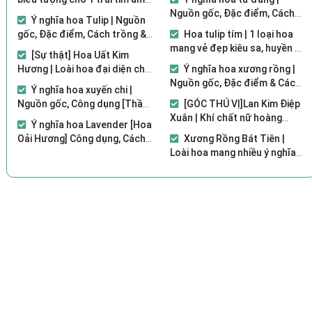
áp của người mẹ
Nguồn gốc, Đặc điểm, Cách
Ý nghĩa hoa Tulip | Nguồn
trồng & Chăm sóc
gốc, Đặc điểm, Cách trồng &
Hoa tulip tím | 1 loại hoa
Chăm sóc
mang vẻ đẹp kiêu sa, huyền bí
[Sự thật] Hoa Uất Kim
của một nữ hoàng
Hương | Loài hoa đại diện cho
Ý nghĩa hoa xương rồng |
1 tình yêu hoàn hảo
Nguồn gốc, Đặc điểm & Cách
Ý nghĩa hoa xuyến chi |
trồng đơn giản
Nguồn gốc, Công dụng [Thần
[GÓC THÚ VỊ]Lan Kim Điệp
dược chữa bệnh]
Xuân | Khí chất nữ hoàng
Ý nghĩa hoa Lavender [Hoa
cuốn hút cực mạnh
Oải Hương] Công dụng, Cách
Xương Rồng Bát Tiên |
Trồng & Chăm sóc
Loài hoa mang nhiều ý nghĩa
may mắn với vẻ đẹp độc lạ