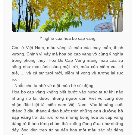
Ý nghĩa của hoa bò cạp vàng
Còn ở Việt Nam, màu vàng là màu của may mắn, thịnh
vượng. Chính vì vậy mà hoa bò cạp vàng vô cùng ý nghĩa
trong phong thuỷ. Hoa Bò Cạp Vàng mang màu của sự
sống như màu ánh sáng mặt trời, màu của niềm vui, trí
tuệ, … và cả sự tươi mới, niềm hi vọng về tương lai rực
rỡ.
- Nhắc cho ta nhớ về một mùa hè sôi động
Hoa bọ cạp vàng không biết bước vào nước ta từ khi nào
nhưng nó lại được những người dân Việt vô cùng đón
nhận đặc biệt là miền nam Việt Nam. Vào khoảng cuối
tháng 3 đầu tháng 4 dạo bước trên những
con đường bò
cạp vàng
trải dài rực rỡ và những bông hoa bọ cạp vàng
dáng rủ thành từng chùm thả xuống đong đưa như những
dây lồng đèn treo từ nụ đến hoa một màu sắc rất riêng