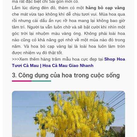
mà rất đặc biệt chỉ Sài gòn mới có.
Lắm lúc dừng đèn đỏ, thèm có một
hàng bò cạp vàng
che mát vừa tạo không khí dễ chịu tươi vui. Mùa hoa qua
rồi nhưng cái dấu ấn rực rỡ hoa mang lại không bao giờ
tâm trí. Người ta vẫn luôn chờ và sẽ bật cười khi nhìn một
góc trời lại nhuộm màu vàng óng. Không phải loài hoa
nào cũng có khả năng gợi nhớ về một mùa nào đó trong
năm. Và hoa bò cạp vàng lại là loài hoa luôn làm tròn
được nhiệm vụ đó thật tốt.
>>>Xem thêm hàng trăm mẫu hoa cực đẹp tại
Shop Hoa
Tươi Cà Mau | Hoa Cà Mau Giao Nhanh
3. Công dụng của hoa trong cuộc sống